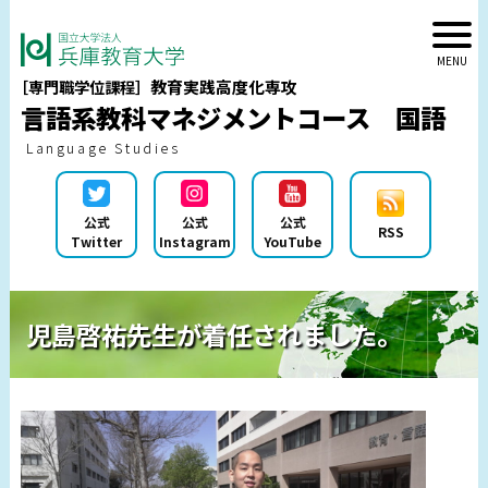
教育実践高度化専攻
［専門職学位課程］
言語系教科マネジメントコース 国語
Language Studies
公式
公式
公式
RSS
Twitter
Instagram
YouTube
児島啓祐先生が着任されました。