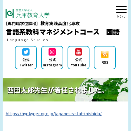
教育実践高度化専攻
［専門職学位課程］
言語系教科マネジメントコース 国語
Language Studies
公式
公式
公式
RSS
Twitter
Instagram
YouTube
西田太郎先生が着任されました。
https://hyokyogengo.jp/japanese/staff/nishida/