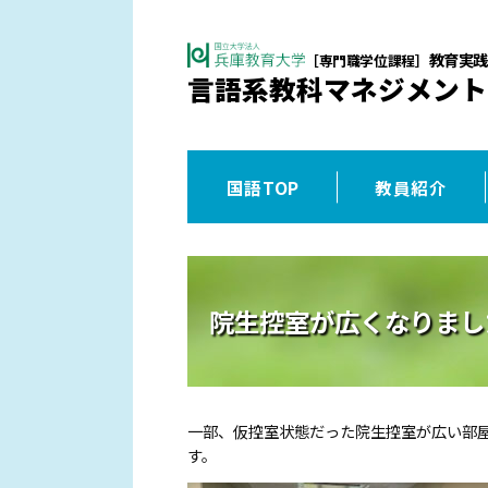
教育実践
［専門職学位課程］
言語系教科マネジメント
国語TOP
教員紹介
院生控室が広くなりまし
一部、仮控室状態だった院生控室が広い部屋
す。