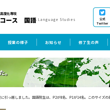
高度化専攻
コース 国語
公式
Language Studies
Twitter
授業の様子
お知らせ
修了生の声
た。
に引っ越しました。国語院生は、P2が8名、P1が14名。このサイズの