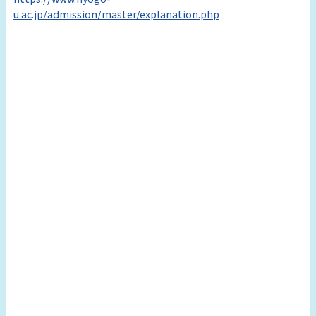
u.ac.jp/admission/master/explanation.php