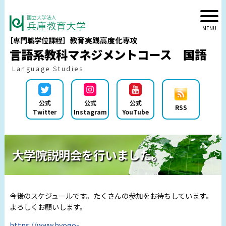
教育実践高度化専攻
［専門職学位課程］
言語系教科マネジメントコース 国語
Language Studies
公式
公式
公式
RSS
Twitter
Instagram
YouTube
大学院説明会を行いました。
今後のスケジュールです。たくさんの参加をお待ちしています。
よろしくお願いします。
https://www.hyogo-