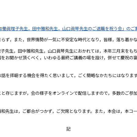
有働眞理子先生，田中雅和先生，山口眞琴先生のご退職を祝う会」のご
らず，また，世界情勢が一気に不安定な時代となり，皆様，落ち着かな
子先生，田中雅和先生，山口眞琴先生におかれては，本年三月末をもち
端をお聞かせ頂くべく，いわゆる最終ご講義の場を設け，併せて慶祝の
。
話を拝聴する機会を得たく思いまして，ごく簡略なかたちにはなります
と存じますが，会の様子をオンラインで配信しますので，多数のご参加
雅和先生は，ご都合がつかず，ご欠席となります。また，本会は，本コ
記