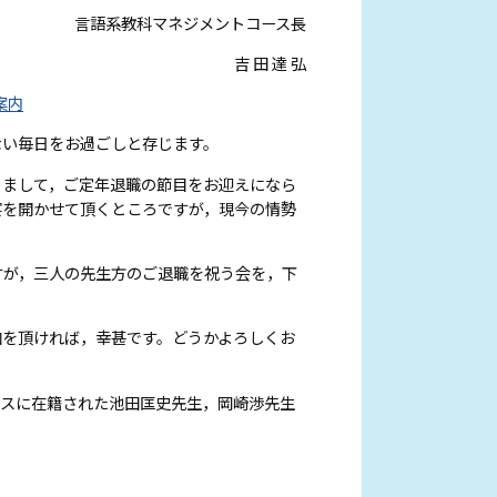
言語系教科マネジメントコース長
吉 田 達 弘
案内
い毎日をお過ごしと存じます。
まして，ご定年退職の節目をお迎えになら
宴を開かせて頂くところですが，現今の情勢
が，三人の先生方のご退職を祝う会を，下
を頂ければ，幸甚です。どうかよろしくお
ースに在籍された池田匡史先生，岡崎渉先生