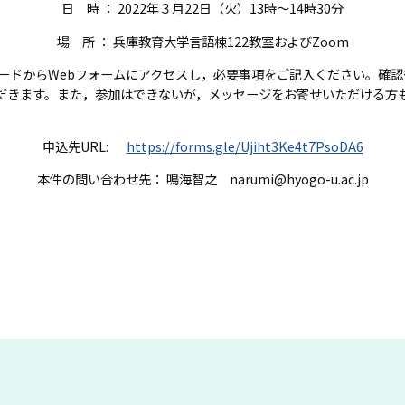
日 時 ： 2022年３月22日（火）13時～14時30分
場 所 ： 兵庫教育大学言語棟122教室およびZoom
コードからWebフォームにアクセスし，必要事項をご記入ください。確認
ただきます。また，参加はできないが，メッセージをお寄せいただける方も
申込先URL:
https://forms.gle/Ujiht3Ke4t7PsoDA6
本件の問い合わせ先： 鳴海智之 narumi@hyogo-u.ac.jp
Copyright © Hyogo University of Teacher Education. All Rights Reserved.