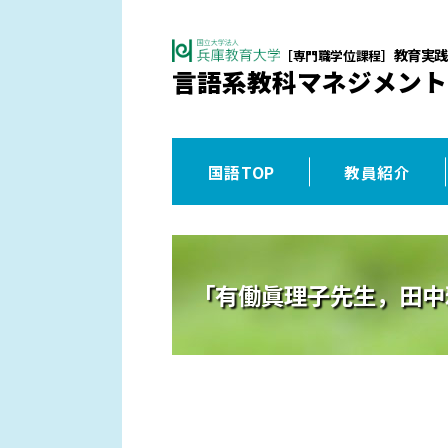
教育実践
［専門職学位課程］
言語系教科マネジメント
国語TOP
教員紹介
「有働眞理子先生，田中