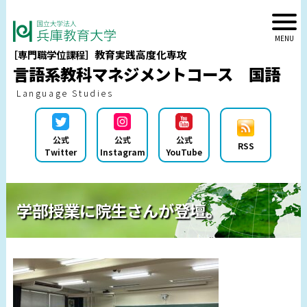
教育実践高度化専攻
［専門職学位課程］
言語系教科マネジメントコース 国語
Language Studies
公式
公式
公式
RSS
Twitter
Instagram
YouTube
学部授業に院生さんが登壇。