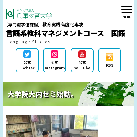
教育実践高度化専攻
［専門職学位課程］
言語系教科マネジメントコース 国語
Language Studies
公式
公式
公式
RSS
Twitter
Instagram
YouTube
大学院大内ゼミ始動。