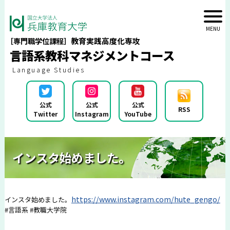
教育実践高度化専攻
［専門職学位課程］
言語系教科マネジメントコース
Language Studies
公式
公式
公式
RSS
Twitter
Instagram
YouTube
インスタ始めました。
https://www.instagram.com/hute_gengo/
インスタ始めました。
#言語系
#教職大学院